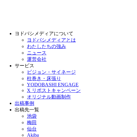
ヨドバシメディアについて
ヨドバシメディアとは
わたしたちの強み
ニュース
運営会社
サービス
ビジョン・サイネージ
柱巻き・床張り
YODOBASHI ENGAGE
X リポストキャンペーン
オリジナル動画制作
出稿事例
出稿先一覧
池袋
梅田
仙台
Akiba