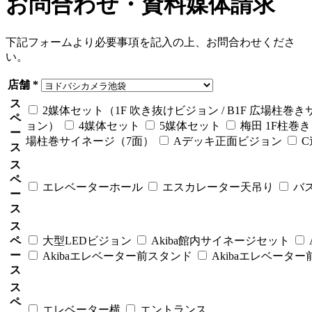
お問合わせ・資料媒体請求
下記フォームより必要事項を記入の上、お問合わせくださ
い。
店舗 *
ス
2媒体セット（1F 吹き抜けビジョン / B1F 広場柱巻
ペ
ョン）
4媒体セット
5媒体セット
梅田 1F柱巻き
ー
場柱巻サイネージ（7面）
Aデッキ正面ビジョン
C
ス
ス
ペ
エレベーターホール
エスカレーター天吊り
バ
ー
ス
ス
ペ
大型LEDビジョン
Akiba館内サイネージセット
ー
Akibaエレベーター前スタンド
Akibaエレベータ
ス
ス
ペ
エレベーター横
エントランス