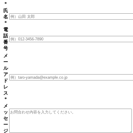
*
氏
名
*
電
話
番
号
メ
ー
ル
ア
ド
レ
ス
*
メ
ッ
セ
ー
ジ