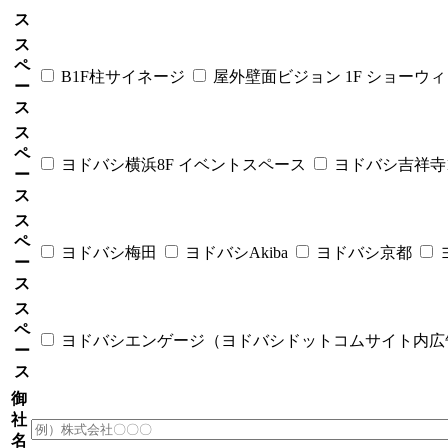
ス
ス
ペ
B1F柱サイネージ
屋外壁面ビジョン 1F ショーウ
ー
ス
ス
ペ
ヨドバシ横浜8F イベントスペース
ヨドバシ吉祥
ー
ス
ス
ペ
ヨドバシ梅田
ヨドバシAkiba
ヨドバシ京都
ー
ス
ス
ペ
ヨドバシエンゲージ（ヨドバシドットコムサイト内広
ー
ス
御
社
名