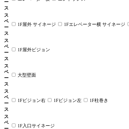
ー
ス
ス
ペ
1F屋外 サイネージ
1Fエレベーター横 サイネージ
ー
ス
ス
ペ
1F屋外ビジョン
ー
ス
ス
ペ
大型壁面
ー
ス
ス
ペ
1Fビジョン右
1Fビジョン左
1F柱巻き
ー
ス
ス
ペ
1F入口サイネージ
ー